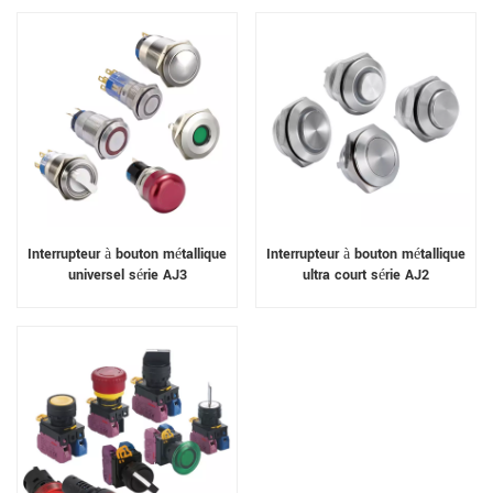
Interrupteur à bouton métallique
Interrupteur à bouton métallique
universel série AJ3
ultra court série AJ2