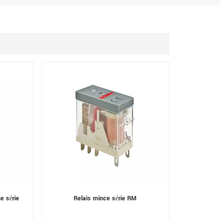
e série
Relais mince série RM