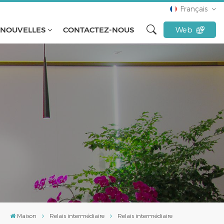
Français
NOUVELLES
CONTACTEZ-NOUS
Web
English
français
русский
español
Türkçe
Tiếng Việt
Indonesia
Maison
Relais intermédiaire
Relais intermédiaire