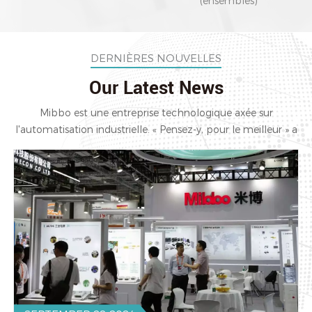
(ensembles)
une croissance conjointe de la valeur d'entreprise et
de la valeur client et exerçant la responsabilité de
Mibbo pour un développement industriel mondial
DERNIÈRES NOUVELLES
de haute qualité.
Our Latest News
Mibbo est une entreprise technologique axée sur
l'automatisation industrielle. « Pensez-y, pour le meilleur » a
entendu parler de la mission de Mibbo : se concentrer sur la
pratique et l'innovation continue.