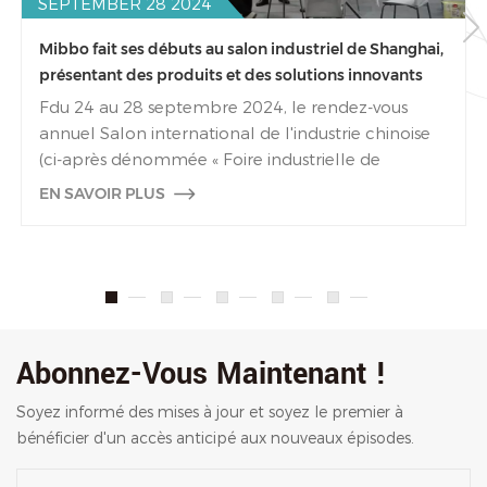
SEPTEMBER 28 2024
Mibbo fait ses débuts au salon industriel de Shanghai,
présentant des produits et des solutions innovants
pour l'automatisation industrielle
Fdu 24 au 28 septembre 2024, le rendez-vous
annuel Salon international de l'industrie chinoise
(ci-après dénommée « Foire industrielle de
Shanghai ») a rouvert ses portes au Centre national
EN SAVOIR PLUS
des expositions et des congrès de Shanghai. Mibbo
a présenté sa gamme complète de produits avec
une présence splendide. Mibbo a présenté
plusieurs produits phares lors de l'exposition,
démontrant à l'industrie ses avantages importants
en matière de recherche et de développement
Abonnez-Vous Maintenant !
ainsi que ses capacités d'innovation dans le
domaine de l'automatisation industrielle. Le site
Soyez informé des mises à jour et soyez le premier à
d'exposition a attiré de nombreux clients de
bénéficier d'un accès anticipé aux nouveaux épisodes.
l'industrie pour des négociations et des
expériences, ce qui rend la zone d'exposition