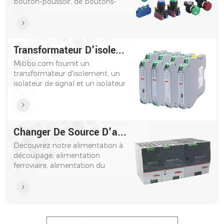
bouton-poussoir, de boutons-
poussoirs en métal et de
boutons-poussoirs en plastique.
Fournir des solutions techniques
personnalisées, avec des clients
Transformateur D'isolement
partout dans le monde.
Mibbo.com fournit un
transformateur d'isolement, un
isolateur de signal et un isolateur
industriel. Un fabricant leader
mondial avec un vaste réseau de
vente dans le monde entier. Agir
maintenant!
Changer De Source D'alimentation
Découvrez notre alimentation à
découpage, alimentation
ferroviaire, alimentation du
module. Les produits ont passé la
principale certification mondiale
de spécifications techniques de
qualité.