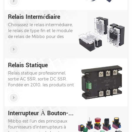
de nombreux clients de premier
plan, la qualité est garantie.
Relais Intermédiaire
Choisissez le relais intermédiaire,
le relais de type fin et le module
de relais de Mibbo pour des
performances plus élevées. A
remporté de nombreux prix et
certificats, dirigeant la direction
technique de l'industrie.
Relais Statique
Relais statique professionnel,
sortie AC SSR, sortie DC SSR.
Fondée en 2010, les produits ont
une certification mondiale. La
fiabilité et la sécurité ont été
prouvées par des faits.
Interrupteur À Bouton-Poussoir
Mibbo est l'un des principaux
fournisseurs d'interrupteurs à