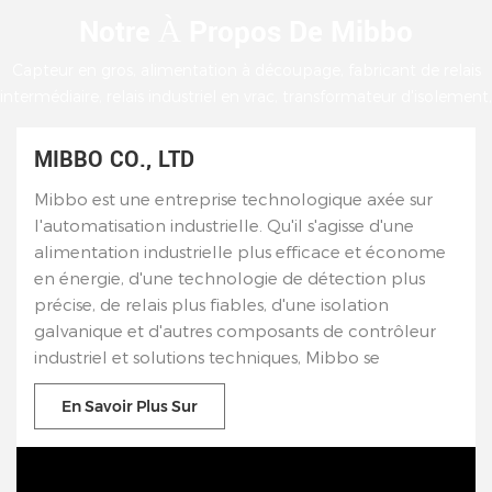
Notre À Propos De Mibbo
Capteur en gros, alimentation à découpage, fabricant de relais
intermédiaire, relais industriel en vrac, transformateur d'isolement,
société de commutateurs à bouton-poussoir.
MIBBO CO., LTD
Mibbo est une entreprise technologique axée sur
l'automatisation industrielle. Qu'il s'agisse d'une
alimentation industrielle plus efficace et économe
en énergie, d'une technologie de détection plus
précise, de relais plus fiables, d'une isolation
galvanique et d'autres composants de contrôleur
industriel et solutions techniques, Mibbo se
concentre sur la pratique et crée de la valeur pour
En Savoir Plus Sur
les clients. Mibbo s'engage à développer et à
fabriquer des produits industriels de meilleure
qualité grâce à l'intégration de l'électronique de
puissance, de la technologie d'alphabétisation