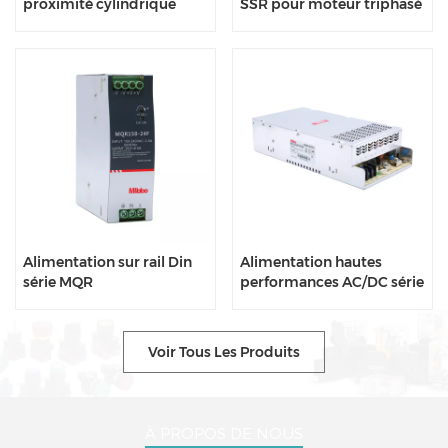
proximité cylindrique
SSR pour moteur triphasé
série IY
série SAMS FDW-REV
Alimentation sur rail Din
Alimentation hautes
série MQR
performances AC/DC série
MPS
Voir Tous Les Produits
À PROPOS DE NOUS