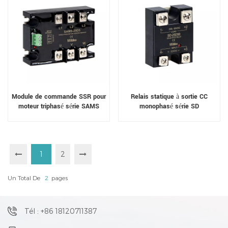
Module de commande SSR pour
Relais statique à sortie CC
moteur triphasé série SAMS
monophasé série SD
FDW-REV
1
2
Un Total De
2
Pages
Tél : +86 18120711387