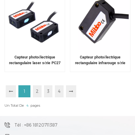
Capteur photoélectrique
Capteur photoélectrique
rectangulaire laser série PC27
rectangulaire infrarouge série
PC22
1
2
3
4
Un Total De
4
Pages
Tél : +86 18120711387