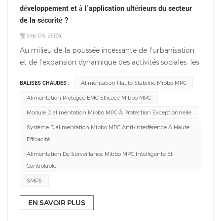
développement et à l’application ultérieurs du secteur
de la sécurité ?
Sep 06, 2024
Au milieu de la poussée incessante de l’urbanisation
et de l’expansion dynamique des activités sociales, les
exigences en matière de sécurité sont devenues la
BALISES CHAUDES :
Alimentation Haute Stabilité Mibbo MPC
pierre angulaire, qui sous-tend l’harmonie et la
prospérité de chaque famille, communauté et
Alimentation Protégée EMC Efficace Mibbo MPC
même de la ville entière. Les systèmes de surveillance
Module D'alimentation Mibbo MPC À Protection Exceptionnelle
intelligents, qui sont les yeux intelligents de cette
Système D'alimentation Mibbo MPC Anti-Interférence À Haute
ligne de sécurité, évoluent à un rythme sans
Efficacité
précédent, conférant à la gestion de la sécurité de
Alimentation De Surveillance Mibbo MPC Intelligente Et
nouvelles dimensions grâce à leur efficacité et leur
Contrôlable
intelligence.Confrontés à la complexité des scénarios
d'application en extérieur, les systèmes de
SMPS
surveillance intelligents sont confrontés à des défis
EN SAVOIR PLUS
formidables : comment maintenir un
fonctionnement stable 24 heures sur 24 dans des