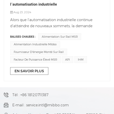
l’automatisation industrielle
Aug 23, 2024
Alors que l’automatisation industrielle continue
d’atteindre de nouveaux sommets, la demande
d’armoires de commande d’automatisation, pierre
BALISES CHAUDES :
Alimentation Sur Rail MSR
angulaire des systèmes d’automatisation industrielle,
a augmenté de façon exponentielle. En particulier
Alimentation Industrielle Mibbo
dans les secteurs en plein essor de la fabrication
Fournisseur D'énergie Monté Sur Rail
intelligente et de l'Internet des objets (IoT), la quête
Facteur De Puissance Élevé MSR
API
IHM
d'une automatisation améliorée a alimenté un
énorme potentiel de croissance sur le marché des
EN SAVOIR PLUS
armoires de commande d'automatisation.Ces
armoires sont largement utilisées dans diverses
industries, notamment l'électricité, le pétrole et le
gaz, les produits chimiques, l'acier, la fabrication de
Tél : +86 18120711387
machines, la production automobile et bien d'autres
E-mail : service.intl@mibbo.com
encore. L'expansion soutenue de ces secteurs
propulse constamment la demande d'armoires de