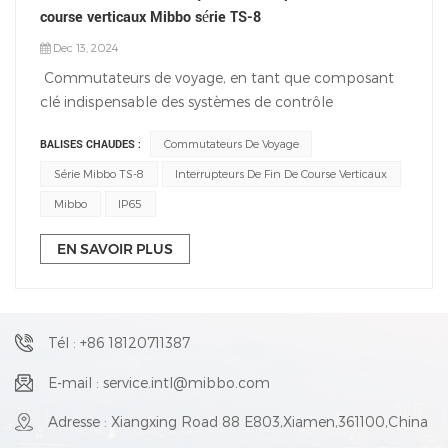
course verticaux Mibbo série TS-8
Dec 13, 2024
Commutateurs de voyage, en tant que composant
clé indispensable des systèmes de contrôle
d'automatisation, joue un rôle important dans la
BALISES CHAUDES :
Commutateurs De Voyage
surveillance et le contrôle des limites du mouvement
mécanique. Dans l'industrie moderne, la fabrication
Série Mibbo TS-8
Interrupteurs De Fin De Course Verticaux
et même dans la vie quotidienne, sa gamme
Mibbo
IP65
d'applications est incroyablement large, des
machines-outils CNC de précision aux lignes de
EN SAVOIR PLUS
convoyeurs logistiques à grande échelle, Série Mibbo
TS-8 les interrupteurs de fin de course verticaux sont
capables de réaliser le fonctionnement automatisé
d'équipements basés sur le fonctionnement de
Tél : +86 18120711387
capteurs physiques ou électroniques. La capacité de
E-mail : service.intl@mibbo.com
contrôler avec précision l’amplitude de mouvement
de l’équipement garantit son fonctionnement de
Adresse : Xiangxing Road 88 E803,Xiamen,361100,China
manière sûre et efficace. Conçu pour garantir que