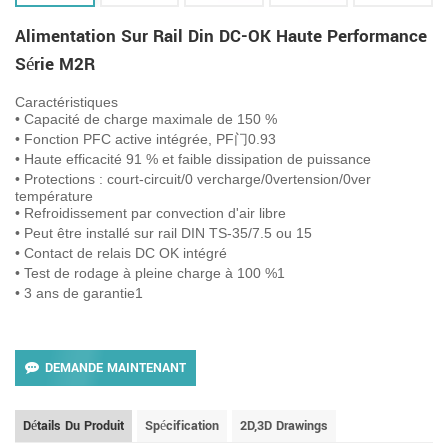
Alimentation Sur Rail Din DC-OK Haute Performance
Série M2R
Caractéristiques
•
Capacité de charge maximale de 150 %
•
Fonction PFC active intégrée, PF门0.93
•
Haute efficacité 91 % et faible dissipation de puissance
•
Protections : court-circuit/0 vercharge/0vertension/0ver
température
•
Refroidissement par convection d'air libre
•
Peut être installé sur rail DIN TS-35/7.5 ou 15
•
Contact de relais DC OK intégré
•
Test de rodage à pleine charge à 100 %1
•
3 ans de garantie1
DEMANDE MAINTENANT
Détails Du Produit
Spécification
2D,3D Drawings