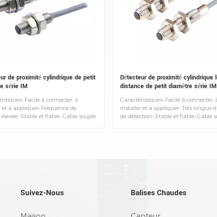
ur de proximité cylindrique de petit
Détecteur de proximité cylindrique 
e série IM
distance de petit diamètre série I
istiques• Facile à connecter, à
Caractéristiques• Facile à connecter, 
r et à appliquer• Fréquence de
installer et à appliquer• Très longue 
élevée• Stable et fiable• Câble souple
de détection• Stable et fiable• Câble s
 de protection : IP67• Température
Degré de protection : IP67• Températ
te : -25~+70°C
ambiante : -25~+70°C
Suivez-Nous
Balises Chaudes
Maison
Capteur