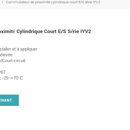
Commutateur de proximité cylindrique court E/S série IYV2
imité Cylindrique Court E/S Série IYV2
staller et à appliquer
 élevée
/Court-circuit
P67
 : -25~+70°C
ENANT