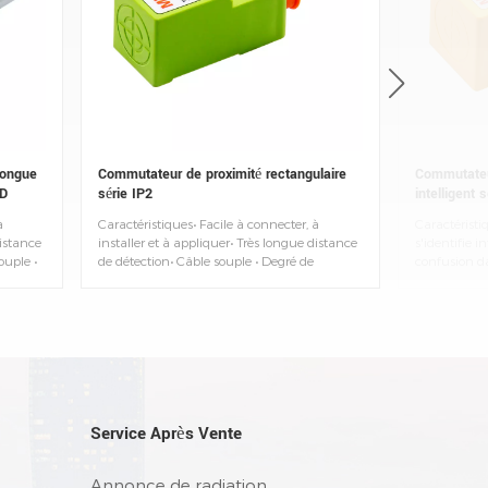
longue
Commutateur de proximité rectangulaire
Commutateur
MD
série IP2
intelligent s
à
Caractéristiques• Facile à connecter, à
Caractéristi
distance
installer et à appliquer• Très longue distance
s'identifie 
ouple •
de détection• Câble souple • Degré de
confusion da
ure
protection : IP67• Température ambiante :
Indicateurs 
-25~+70°C
Vert/PNP-Ro
rouge/PNP-Fl
NO/NC carac
différente. R
Conception f
Convient pou
une applica
magnétique (
Service Après Vente
l'huile• Câb
d'autres lon
Annonce de radiation