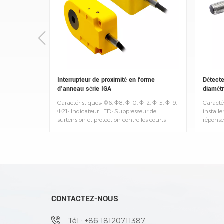
Interrupteur de proximité en forme
Détecte
d'anneau série IGA
diamètr
Caractéristiques• Φ6, Φ8, Φ10, Φ12, Φ15, Φ19,
Caractér
Φ21• Indicateur LED• Suppresseur de
installe
surtension et protection contre les courts-
réponse 
circuits intégrés• Câble résistant à l'huile•
• Degré
Degré de protection : IP67
ambian
CONTACTEZ-NOUS
Tél : +86 18120711387