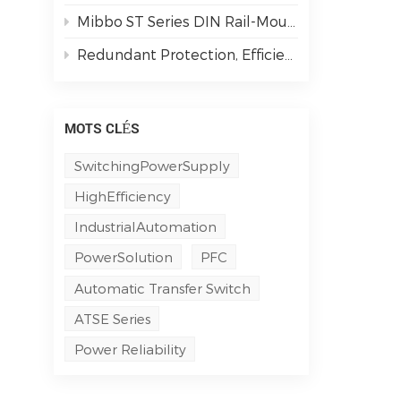
Mibbo ST Series DIN Rail-Mounted Single-Phase AC Output Solid State Relays: Powering Smarter Industrial Automation
Redundant Protection, Efficient & Secure | M3DN Series Redundancy Modules
MOTS CLÉS
SwitchingPowerSupply
HighEfficiency
IndustrialAutomation
PowerSolution
PFC
Automatic Transfer Switch
ATSE Series
Power Reliability