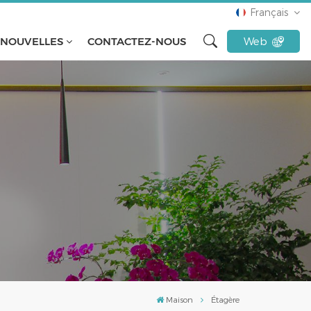
Français
NOUVELLES
CONTACTEZ-NOUS
Web
English
français
русский
español
Türkçe
Tiếng Việt
Indonesia
Maison
Étagère