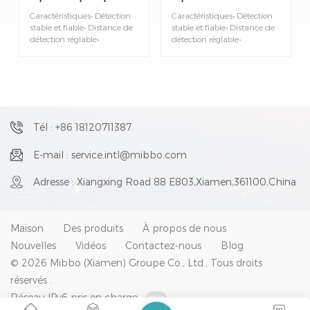
IH2
série IH3
Caractéristiques• Détection
Caractéristiques• Détection
stable et fiable• Distance de
stable et fiable• Distance de
détection réglable•
détection réglable•
Protections :
Protections :
Surcharge/Court-circuit•
Surcharge/Court-circuit•
Câble souple• Degré de
Câble souple • Degré de
protection : IP67•
protection : IP67•
Température ambiante :
Température ambiante :
-25~+70°C
-25~+70°C
Tél : +86 18120711387
E-mail : service.intl@mibbo.com
Adresse : Xiangxing Road 88 E803,Xiamen,361100,China
Maison
Des produits
À propos de nous
Nouvelles
Vidéos
Contactez-nous
Blog
© 2026 Mibbo (Xiamen) Groupe Co., Ltd.. Tous droits
réservés .
Réseau IPv6 pris en charge